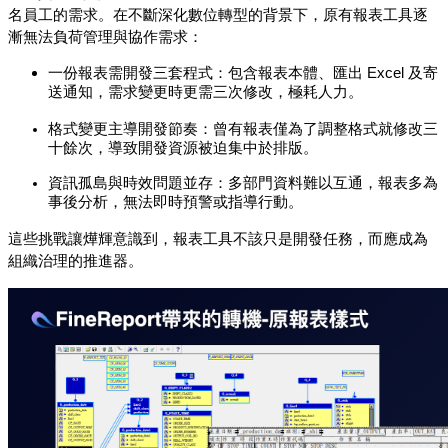
名員工的需求。在不斷深化數位轉型的背景下，原有報表工具逐
漸無法負荷管理與協作需求：
一份報表需開發三套程式：包含報表本體、匯出 Excel 及寄
送通知，需求變更時更需三次修改，極耗人力。
格式變更主導開發節奏：曾有報表僅為了調整格式就修改三
十餘次，導致開發資源被迫集中於排版。
資訊孤島與時效問題並存：多部門資料難以互通，報表多為
事後分析，無法即時預警或指導行動。
這些挑戰讓燁輝意識到，報表工具不該只是開發任務，而應成為
組織治理的推進器。