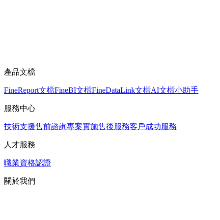
產品文檔
FineReport文檔
FineBI文檔
FineDataLink文檔
AI文檔小助手
服務中心
技術支援
售前諮詢
專案實施
售後服務
客戶成功服務
人才服務
職業資格認證
關於我們