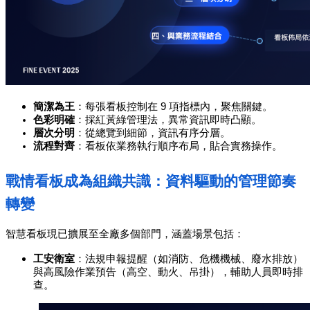
簡潔為王
：每張看板控制在 9 項指標內，聚焦關鍵。
色彩明確
：採紅黃綠管理法，異常資訊即時凸顯。
層次分明
：從總覽到細節，資訊有序分層。
流程對齊
：看板依業務執行順序布局，貼合實務操作。
戰情看板成為組織共識：資料驅動的管理節奏
轉變
智慧看板現已擴展至全廠多個部門，涵蓋場景包括：
工安衛室
：法規申報提醒（如消防、危機機械、廢水排放）
與高風險作業預告（高空、動火、吊掛），輔助人員即時排
查。