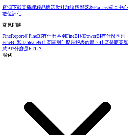
資源下載
直播課程
品牌活動
社群論壇
部落格
Podcast
範本中心
數位評估
常見問題
FineReport和FineBI有什麼區別
FineBI和PowerBI有什麼區別
FineBI 和Tableau有什麼區別
什麼是報表軟體？
什麼是商業智
慧BI?
什麼是ETL？
服務