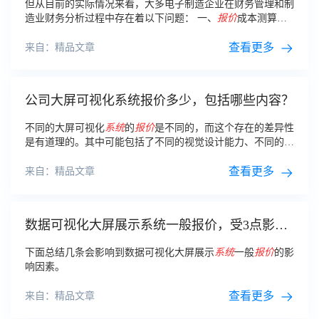
但从目前的实际情况来看，大多电子制造企业在财务管理和制
造业财务分析过程中存在着以下问题： 一、
报价
成本测算困
难 客户
报价
要求很着急，BOM材料品种多，价格波动又大，
报价
成本估算难度很大，还得考虑制程的品质率
查看更多
来自：精品文章
公司大屏可视化系统报价多少，包括哪些内容？
不同的大屏可视化
系统
的
报价
是不同的，而这个存在的差异性
是有道理的。其中可能包括了不同的视觉设计能力、不同的分
析
系统
、不同的数据共享的能力……这些都是影响到
系统
报价
差异的原因。
查看更多
来自：精品文章
数据可视化大屏展示系统一般报价，受3点影响
因素
下面总结几条会影响到数据可视化大屏展示
系统
一般
报价
的影
响因素。
查看更多
来自：精品文章