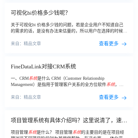
可视化bi价格多少钱呢？
关于可视化bi 价格多少钱的问题，若是企业用户不知道自己
的需求的话，是没有办法来估量的，所以用户在选择的时候应
该知道自己的需求，知道自己的使用意图，这样的话就可以帮
助用户合理的进行
报价
了。
查看更多
来自：精品文章
FineDataLink对接CRM系统
一、CRM
系统
是什么 CRM（Customer Relationship
Management）是指用于管理客户关系的全方位软件
系统
，为
了更有效地管理、分析和改善客户关系。
查看更多
来自：精品文章
项目管理系统有具体介绍吗？这里说清了，速来
收藏学习！
项目管理
系统
是什么？ 项目管理
系统
的主要目的是在项目经