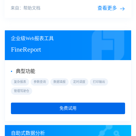
选器也使用了动态时间，也将其转化为固定配置存档。详情参
见 4.2 节说明。
查看更多
来自：帮助文档
企业级Web报表工具
FineReport
典型功能
复杂报表
参数查询
数据填报
定时调度
打印输出
管理驾驶仓
免费试用
自助式数据分析