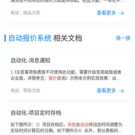
理浏览不同项目阶段时为其提供帮助。在这方面，一体化平台
具有众多优势。
查看更多
来自：精品文章
自动报价系统
相关文档
换一换
自动化-消息通知
1.3注意事项免费版不可使用此功能，需要升级至高级版或者
企业版，详情参见：
报价
咨询2. 示例本示例实现效果：出现
库存小于10的商品时，希望可以及时提醒对应的成员，表示该
商品需要补货。
查看更多
来自：帮助文档
自动化-项目定时存档
如下图所示：2）项目存档后，
系统
会
自动
将动态时间调整为
实际时间计算后的日期。如下图所示3）此外，若仪表板的筛