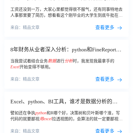
视化我明白了
工资还没到一万，大家心里都觉得很不服气，还有同事特地去
人事那里要了简历，想看看这个刚毕业的大学生到底牛批在哪
里, 涉及隐私就只截取了一部分他的简历，和大家一同欣赏：
这样的简历一下就吸引住了大家的眼光，
用
可视化
查看更多
图表
的方式
来自：精品文章
来展示自己的
数据
分析
技能以及应用
8年财务从业者深入分析：python和FineReport报
表工具哪个更好
当我尝试着结合业务
数据
进行
分析
时，我发现我最拿手的
Excel
开始变得不够用。
查看更多
来自：精品文章
Excel、python、BI工具，谁才是数据分析的老
大？
譬如还在争执
python
和R哪个好，决策树和贝叶斯哪个准，写
代码的就要鄙视
用
excel
拉透视图的，会算法的就一定要鄙视做
报表的等等。
查看更多
来自：精品文章