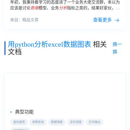
年初，我秉持着学习的态度进了一个业务大佬交流群，本以为
应该是讨论
数据
模型、业务
分析
指标之类的，结果好家伙，
vba、sql、
Python
、BI，一应俱全。前几天还看到了想徒手做
热力图的！
查看更多
来自：精品文章
用python分析excel数据图表
相关
换一
文档
换
企业级Web报表工具
FineReport
典型功能
复杂报表
参数查询
数据填报
定时调度
打印输出