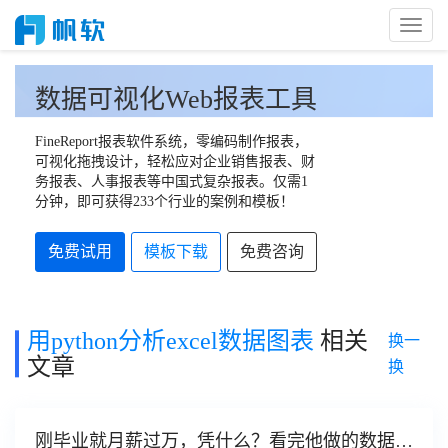
Toggl
Naviga
数据可视化Web报表工具
FineReport报表软件系统，零编码制作报表，
可视化拖拽设计，轻松应对企业销售报表、财
务报表、人事报表等中国式复杂报表。仅需1
分钟，即可获得233个行业的案例和模板！
免费试用
模板下载
免费咨询
用python分析excel数据图表
相关
换一
文章
换
刚毕业就月薪过万，凭什么？看完他做的数据可