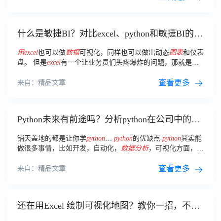
什么是敏捷BI？对比excel、python和敏捷BI的可
视化效果
用
excel
也可以做
数据
可视化，同样也可以做出动态
图表
和仪表
盘。 但是
excel
有一个让业务员们头疼爆炸的问题，那就是
数
据
量问题。
查看更多
来自：精品文章
Python未来有前途吗？分析python在公司中的主
要用途、优缺点和替代工具
铺天盖地的都是让你学
python
…
python
的优缺点
python
其实能
做很多事情，比如开发，自动化，
数据
分析
，可视化方面，它
有很完备的生态环境。
查看更多
来自：精品文章
还在用Excel 绘制可视化地图？教你一招，不会
VBA代码也能做