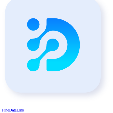
FineDataLink