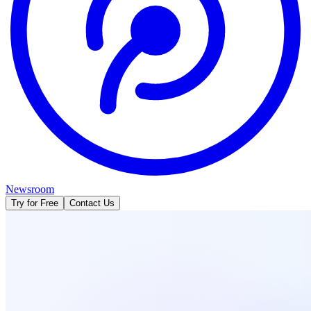
Newsroom
Try for Free
Contact Us